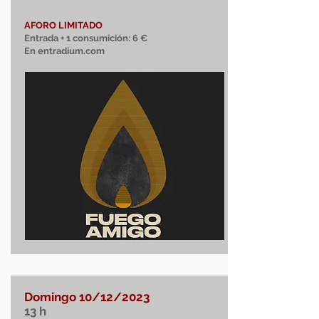
AFORO LIMITADO
Entrada + 1 consumición:
6 €
En entradium.com
Domingo 10
/12/2023
13
h