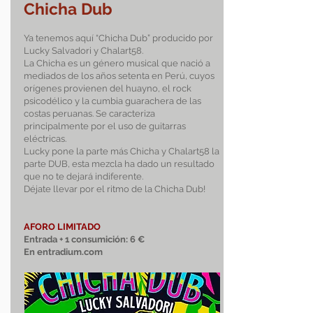
Chic
h
a Dub
Ya tenemos aquí “Chicha Dub” producido por
Lucky Salvadori y Chalart58.
La Chicha es un género musical que nació a
mediados de los años setenta en Perú, cuyos
orígenes provienen del huayno, el rock
psicodélico y la cumbia guarachera de las
costas peruanas. Se caracteriza
principalmente por el uso de guitarras
eléctricas.
Lucky pone la parte más Chicha y Chalart58 la
parte DUB, esta mezcla ha dado un resultado
que no te dejará indiferente.
Déjate llevar por el ritmo de la Chicha Dub!
AFORO LIMITADO
Entrada + 1 consumición:
6 €
En entradium.com