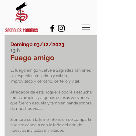
Domingo 03
/12/2023
13
h
Fuego amigo
El fuego amigo vuelve a Sagrades Tannines.
Un espectáculo íntimo y cálido,
Improvisado y cercano, certero y vital.
Alrededor de esta hoguera podréis escuchar
temas propios y algunas de esas versiones
que fueron escuela y también banda sonora
de nuestras vidas.
Siempre con la firme intención de compartir
nuestra candela con la leña del arte de
nuestras invitadas e invitados.