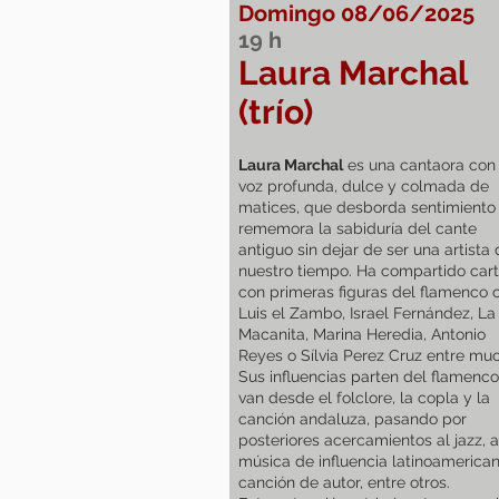
Domingo 08/06/2025
19
h
Laura Marchal
(trío)
Laura Marchal
es una cantaora con
voz profunda,‬‭ dulce y colmada de
matices, que desborda‬ sentimiento
rememora la sabiduría del cante
antiguo sin dejar de ser una artista
nuestro tiempo.‬ Ha compartido cart
con primeras‬ figuras del flamenco
Luis el Zambo, Israel Fernández, La
Macanita, Marina Heredia, Antonio‬
Reyes o Sílvia Perez Cruz entre mu
‭Sus influencias parten del flamenco
van desde el‬ folclore, la copla y la
canción andaluza, pasando por
posteriores acercamientos al jazz, a
música‬ de influencia latinoamerican
canción de autor, entre otros.