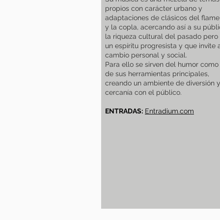
propios con carácter urbano y
adaptaciones de clásicos del flam
y la copla, acercando así a su públi
la riqueza cultural del pasado pero
un espíritu progresista y que invite 
cambio personal y social.
Para ello se sirven del humor como
de sus herramientas principales,
creando un ambiente de diversión 
cercanía con el público.
ENTRADAS:
Entradium.com