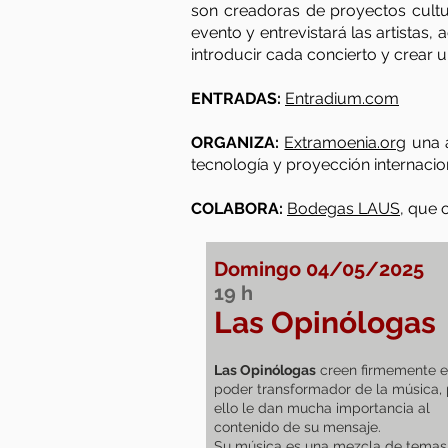
son creadoras de proyectos cultur
evento y entrevistará las artistas
introducir cada concierto y crear 
ENTRADAS:
Entradium.com
ORGANIZA:
Extramoenia.org
una 
tecnología y proyección internacio
COLABORA:
Bodegas LAUS
, que 
Domingo 04/05/2025
19
h
Las Opinólogas
Las Opinólogas
creen firmemente e
poder transformador de la música, 
ello le dan mucha importancia al
contenido de su mensaje.
Su música es una mezcla de temas