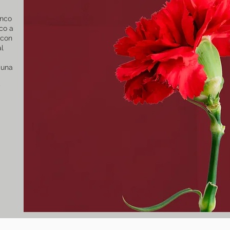
enco
co a
 con
al
 una
y