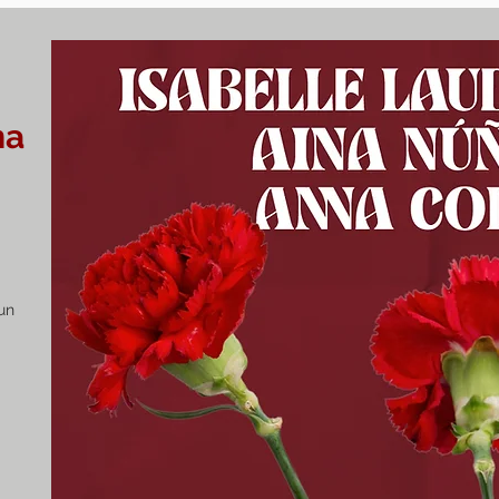
na
un