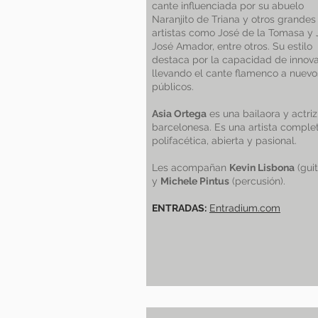
cante influenciada por su abuelo
Naranjito de Triana y otros grandes
artistas como José de la Tomasa y
José Amador, entre otros. Su estilo
destaca por la capacidad de innova
llevando el cante flamenco a nuevo
públicos.
Asia Ortega
es una bailaora y actriz
barcelonesa. Es una artista comple
polifacética, abierta y pasional.
Les acompañan
Kevin Lisbona
(guit
y
Michele Pintus
(percusión).
ENTRADAS:
Entradium.com