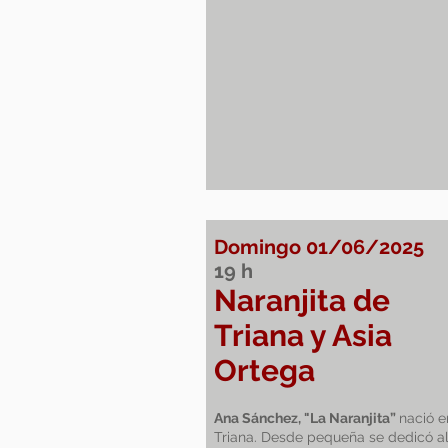
Domingo 01/06/2025
19
h
Naranjita de
Triana y Asia
Ortega
Ana Sánchez, "La Naranjita”
nació e
Triana. Desde pequeña se dedicó a