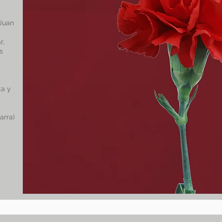
 Juan
r,
s
ta y
arra)