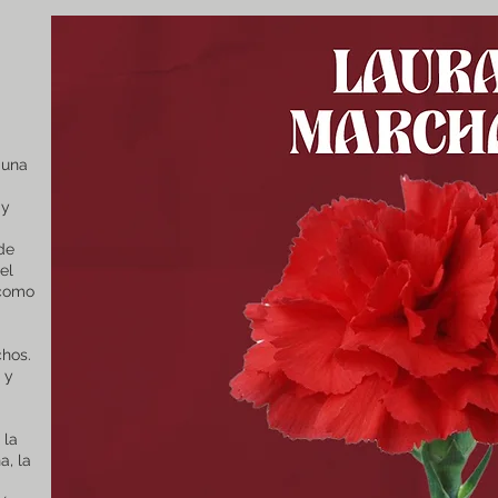
 una
 y
 de
el
 como
chos.
 y
 la
a, la