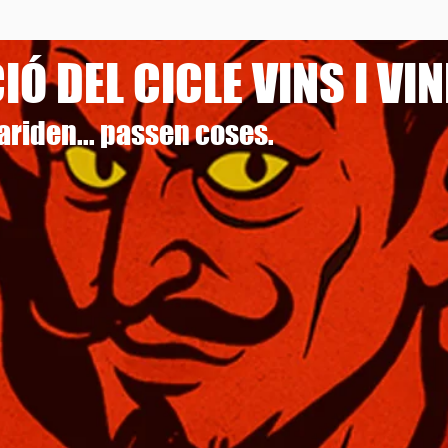
Ó DEL CICLE VINS I VIN
 mariden... passen coses.